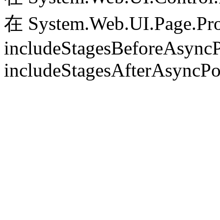
在 System.Web.UI.Page.Pr
includeStagesBeforeAsyncP
includeStagesAfterAsyncPo