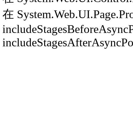
在 System.Web.UI.Page.Pr
includeStagesBeforeAsyncP
includeStagesAfterAsyncPo