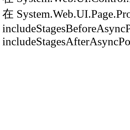
在 System.Web.UI.Page.Pr
includeStagesBeforeAsyncP
includeStagesAfterAsyncPo