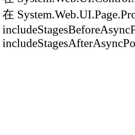
在 System.Web.UI.Page.Pr
includeStagesBeforeAsyncP
includeStagesAfterAsyncPo