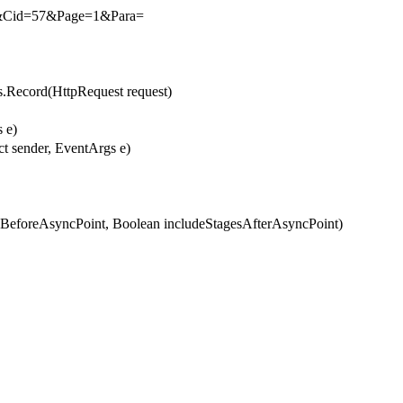
0&Cid=57&Page=1&Para=
cord(HttpRequest request)
 e)
t sender, EventArgs e)
eforeAsyncPoint, Boolean includeStagesAfterAsyncPoint)