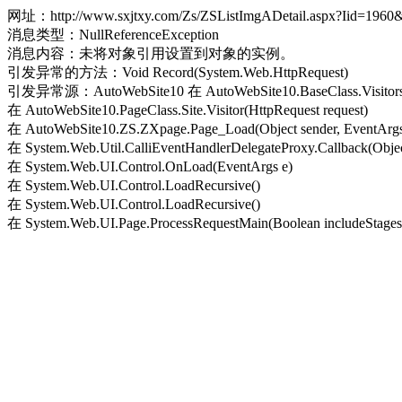
网址：http://www.sxjtxy.com/Zs/ZSListImgADetail.aspx?Iid=196
消息类型：NullReferenceException
消息内容：未将对象引用设置到对象的实例。
引发异常的方法：Void Record(System.Web.HttpRequest)
引发异常源：AutoWebSite10 在 AutoWebSite10.BaseClass.Visitors.Re
在 AutoWebSite10.PageClass.Site.Visitor(HttpRequest request)
在 AutoWebSite10.ZS.ZXpage.Page_Load(Object sender, EventArgs
在 System.Web.Util.CalliEventHandlerDelegateProxy.Callback(Objec
在 System.Web.UI.Control.OnLoad(EventArgs e)
在 System.Web.UI.Control.LoadRecursive()
在 System.Web.UI.Control.LoadRecursive()
在 System.Web.UI.Page.ProcessRequestMain(Boolean includeStagesB