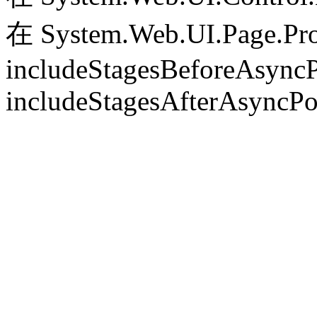
在 System.Web.UI.Page.Pr
includeStagesBeforeAsyncP
includeStagesAfterAsyncPo