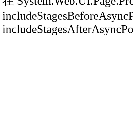
在 System.Web.UI.Page.Pr
includeStagesBeforeAsyncP
includeStagesAfterAsyncPo