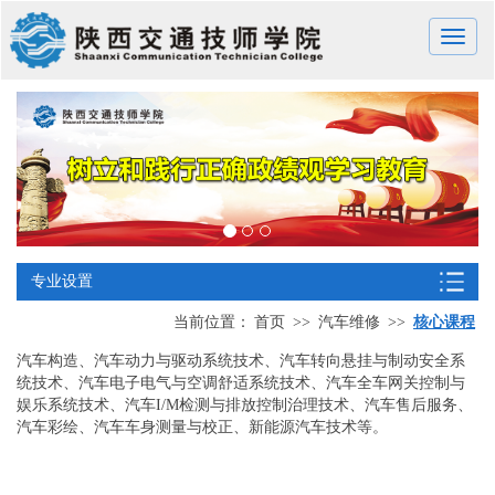
Toggle
naviga
专业设置
当前位置：
首页
>>
汽车维修
>>
核心课程
汽车构造、汽车动力与驱动系统技术、汽车转向悬挂与制动安全系
统技术、汽车电子电气与空调舒适系统技术、汽车全车网关控制与
娱乐系统技术、汽车
I/M
检测与排放控制治理技术、汽车售后服务、
汽车彩绘、汽车车身测量与校正、新能源汽车技术等。