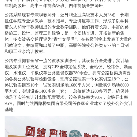
年制高级班、高中三年制高级班、四年制预备技师班。
公路系除现有专兼职教师外，还外聘企业高级技术人员28名，长期
担任学院专业课教学、技术指导、专业讲座等工作。形成了以学科
带头人和骨干教师组成的专业教学团队。他们有着长期、丰富的路
桥施工、设计、监理工作经验，是一个团结奋进、开拓创新的集
体，多次被省交通厅评为“青年文明号”。在各级刊物上发表了大量的
职教论文，并编写和出版了中职、高职等院校公路类专业的全日制
和职工业余培训教材。
公路专业拥有全省一流的教学实训条件，其设备齐全先进，实训场
地及实训工位充足，拥有GPS全球定位系统、全站仪、经纬仪、断面
仪、水准仪、平板仪等公路测设仪器280余台。拥有公路桥梁所需要
的各类公路试验与检测设备，现有公路理实一体化实训室18个，公
路试验实训室10个，试验实训场地1680平方米，测量实训场地8000
平方米，实训设备1400多台（套），总价值达1200多万元。确保并
满足了实验实训计划和配置要求。设备完好率为98%，实验开出率
95%。同时与陕西路桥集团有限公司等多家企业建立了校外公路实训
基地。